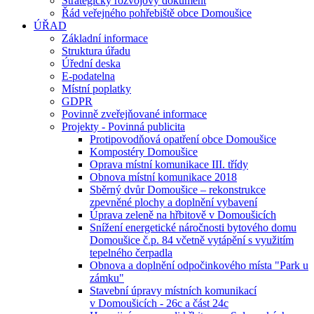
Strategický rozvojový dokument
Řád veřejného pohřebiště obce Domoušice
ÚŘAD
Základní informace
Struktura úřadu
Úřední deska
E-podatelna
Místní poplatky
GDPR
Povinně zveřejňované informace
Projekty - Povinná publicita
Protipovodňová opatření obce Domoušice
Kompostéry Domoušice
Oprava místní komunikace III. třídy
Obnova místní komunikace 2018
Sběrný dvůr Domoušice – rekonstrukce
zpevněné plochy a doplnění vybavení
Úprava zeleně na hřbitově v Domoušicích
Snížení energetické náročnosti bytového domu
Domoušice č.p. 84 včetně vytápění s využitím
tepelného čerpadla
Obnova a doplnění odpočinkového místa "Park u
zámku"
Stavební úpravy místních komunikací
v Domoušicích - 26c a část 24c