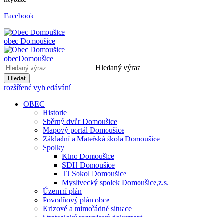
Facebook
obec
Domoušice
obec
Domoušice
Hledaný výraz
Hledat
rozšířené vyhledávání
OBEC
Historie
Sběrný dvůr Domoušice
Mapový portál Domoušice
Základní a Mateřská škola Domoušice
Spolky
Kino Domoušice
SDH Domoušice
TJ Sokol Domoušice
Myslivecký spolek Domoušice,z.s.
Územní plán
Povodňový plán obce
Krizové a mimořádné situace