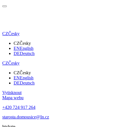
CZ
Česky
CZ
Česky
EN
English
DE
Deutsch
CZ
Česky
CZ
Česky
EN
English
DE
Deutsch
Vytisknout
Mapa webu
+420 724 917 264
starosta.domousice@In.cz
htybzte