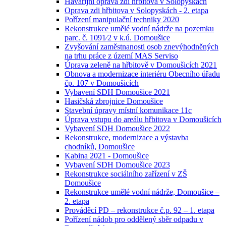
Havarijní oprava zdi hřbitova v Solopyskách
Oprava zdi hřbitova v Solopyskách - 2. etapa
Pořízení manipulační techniky 2020
Rekonstrukce umělé vodní nádrže na pozemku
parc. č. 1091⁄2 v k.ú. Domoušice
Zvyšování zaměstnanosti osob znevýhodněných
na trhu práce z území MAS Serviso
Úprava zeleně na hřbitově v Domoušicích 2021
Obnova a modernizace interiéru Obecního úřadu
čp. 107 v Domoušicích
Vybavení SDH Domoušice 2021
Hasičská zbrojnice Domoušice
Stavební úpravy místní komunikace 11c
Úprava vstupu do areálu hřbitova v Domoušicích
Vybavení SDH Domoušice 2022
Rekonstrukce, modernizace a výstavba
chodníků, Domoušice
Kabina 2021 - Domoušice
Vybavení SDH Domoušice 2023
Rekonstrukce sociálního zařízení v ZŠ
Domoušice
Rekonstrukce umělé vodní nádrže, Domoušice –
2. etapa
Prováděcí PD – rekonstrukce č.p. 92 – 1. etapa
Pořízení nádob pro oddělený sběr odpadu v