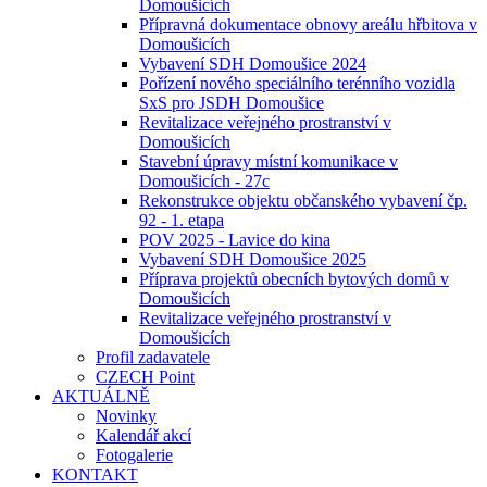
Domoušicích
Přípravná dokumentace obnovy areálu hřbitova v
Domoušicích
Vybavení SDH Domoušice 2024
Pořízení nového speciálního terénního vozidla
SxS pro JSDH Domoušice
Revitalizace veřejného prostranství v
Domoušicích
Stavební úpravy místní komunikace v
Domoušicích - 27c
Rekonstrukce objektu občanského vybavení čp.
92 - 1. etapa
POV 2025 - Lavice do kina
Vybavení SDH Domoušice 2025
Příprava projektů obecních bytových domů v
Domoušicích
Revitalizace veřejného prostranství v
Domoušicích
Profil zadavatele
CZECH Point
AKTUÁLNĚ
Novinky
Kalendář akcí
Fotogalerie
KONTAKT